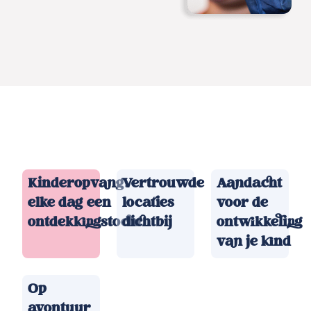
Kinderopvang:
Vertrouwde
Aandacht
elke dag een
locaties
voor de
ontdekkingstocht
dichtbij
ontwikkeling
van je kind
Op
avontuur