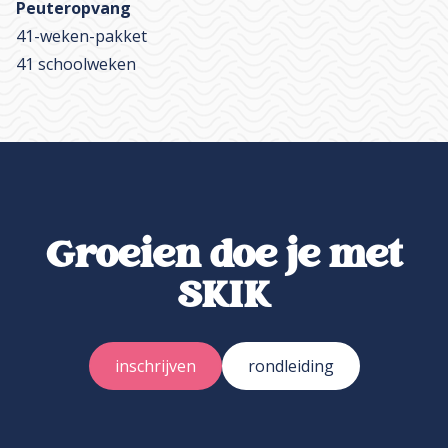
Peuteropvang
41-weken-pakket
41 schoolweken
Groeien doe je met
SKIK
inschrijven
rondleiding