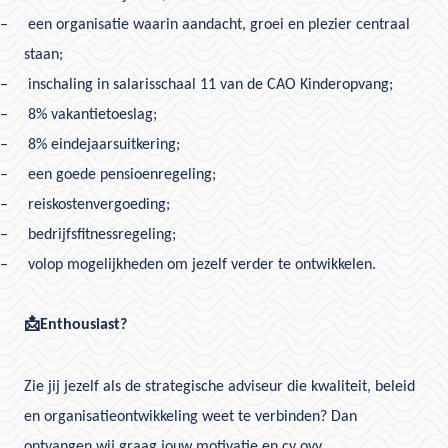
–
een organisatie waarin aandacht, groei en plezier centraal
staan;
–
inschaling in salarisschaal 11 van de CAO Kinderopvang;
–
8% vakantietoeslag;
–
8% eindejaarsuitkering;
–
een goede pensioenregeling;
–
reiskostenvergoeding;
–
bedrijfsfitnessregeling;
–
volop mogelijkheden om jezelf verder te ontwikkelen.
📩
Enthousiast?
Zie jij jezelf als de strategische adviseur die kwaliteit, beleid
en organisatieontwikkeling weet te verbinden? Dan
ontvangen wij graag jouw motivatie en cv ovv