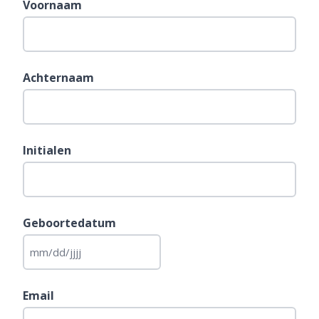
Voornaam
Achternaam
Initialen
Geboortedatum
MM
slash
DD
Email
slash