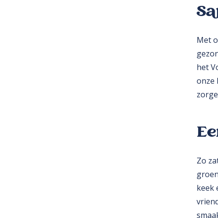
Sa
Met o
gezon
het V
onze 
zorge
Ee
Zo za
groen
keek 
vrien
smaak