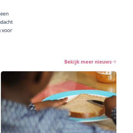
 een
ndacht
n voor
Bekijk meer nieuws