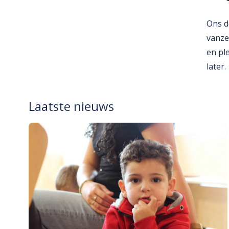
Ons d
vanze
en pl
later.
Laatste nieuws