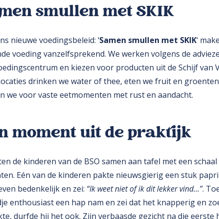
men smullen met SKIK
ns nieuwe voedingsbeleid: ‘
Samen smullen met SKIK
‘ mak
de voeding vanzelfsprekend. We werken volgens de adviez
oedingscentrum en kiezen voor producten uit de Schijf van Vi
locaties drinken we water of thee, eten we fruit en groenten
n we voor vaste eetmomenten met rust en aandacht.
n moment uit de praktijk
ten de kinderen van de BSO samen aan tafel met een schaal 
ten. Eén van de kinderen pakte nieuwsgierig een stuk papri
even bedenkelijk en zei:
“Ik weet niet of ik dit lekker vind…”
. To
dje enthousiast een hap nam en zei dat het knapperig en zo
te, durfde hij het ook. Zijn verbaasde gezicht na die eerste