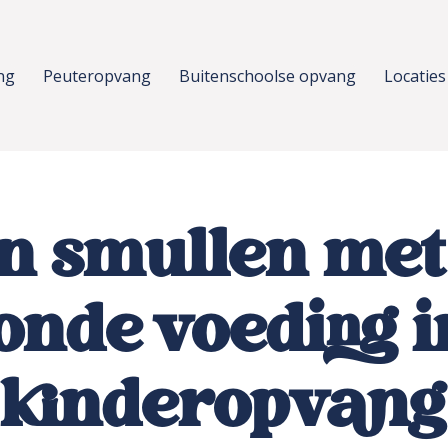
ng
Peuteropvang
Buitenschoolse opvang
Locaties
 smullen met
onde voeding i
kinderopvang