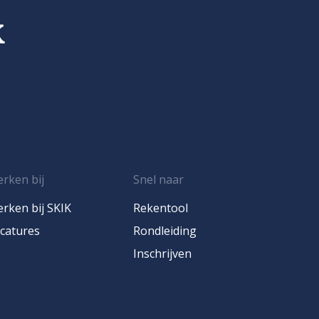
K
rken bij
Snel naar
rken bij SKIK
Rekentool
catures
Rondleiding
Inschrijven