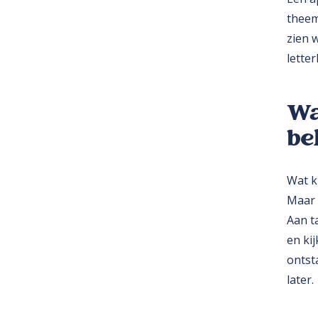
theem
zien 
letter
Wa
be
Wat k
Maar 
Aan t
en ki
ontst
later.