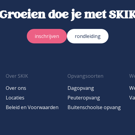
Groeien doe je met SKI
inschrijven
rondleiding
Over SKIK
Opvangsoorten
We
Over ons
Dagopvang
We
Locaties
Peuteropvang
Va
Beleid en Voorwaarden
Buitenschoolse opvang