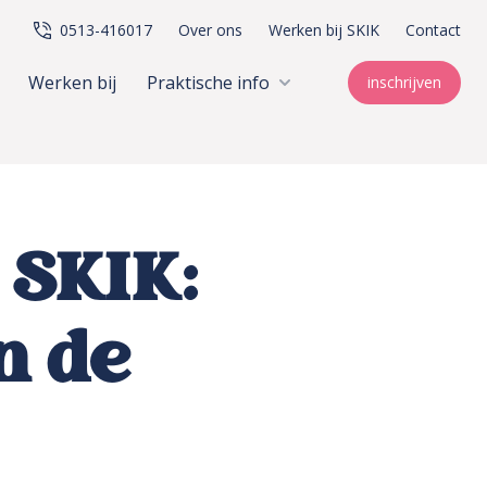
0513-416017
Over ons
Werken bij SKIK
Contact
Werken bij
Praktische info
inschrijven
 SKIK:
n de