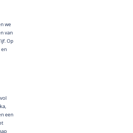
en we
en van
jf. Op
 en
vol
ka,
en een
et
 hap