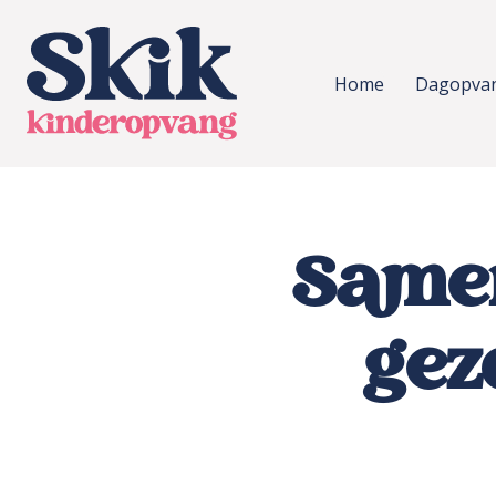
SKIK kinderopvang
Home
Dagopva
Samen
gez