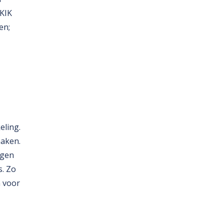
SKIK
en;
eling.
maken.
ngen
s. Zo
 voor