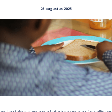
25 augustus 2025
ppel in stukjes, samen een boterham smeren of gezellig ee