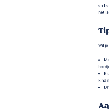
en het
het l
Ti
Wil j
Ma
bordje
Bi
kind 
Dr
Aa