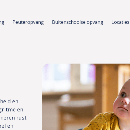
ng
Peuteropvang
Buitenschoolse opvang
Locaties
heid en
gritme en
ineren rust
pel en