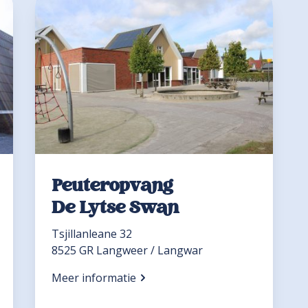
Peuteropvang
De Lytse Swan
Tsjillanleane 32
8525 GR Langweer / Langwar
Meer informatie