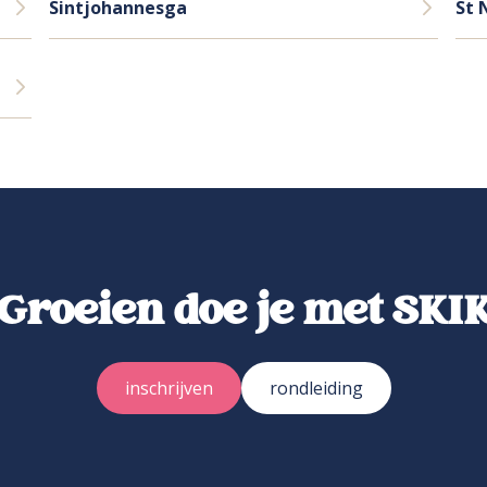
Sintjohannesga
St 
Groeien doe je met SKI
inschrijven
rondleiding