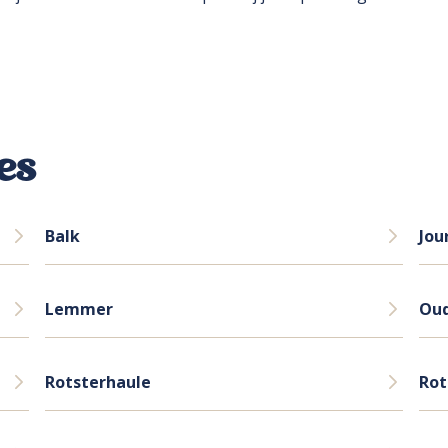
es
Balk
Jou
Lemmer
Ou
Rotsterhaule
Ro