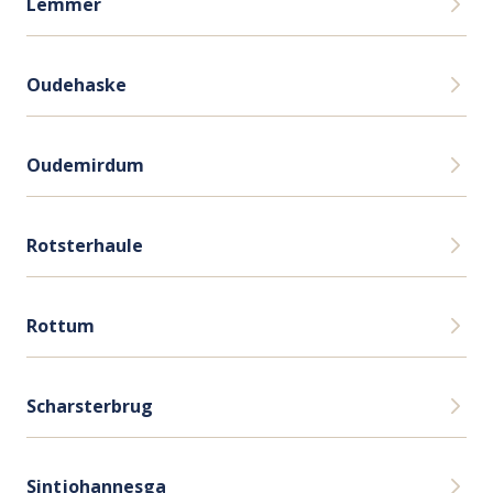
Lemmer
Oudehaske
Oudemirdum
Rotsterhaule
Rottum
Scharsterbrug
Sintjohannesga