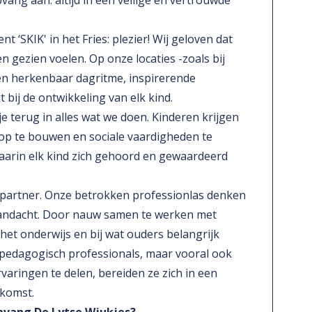
ng aan: altijd in een veilige en vertrouwde
nt ‘SKIK' in het Fries: plezier! Wij geloven dat
en gezien voelen. Op onze locaties -zoals bij
n herkenbaar dagritme, inspirerende
t bij de ontwikkeling van elk kind.
je terug in alles wat we doen. Kinderen krijgen
 op te bouwen en sociale vaardigheden te
aarin elk kind zich gehoord en gewaardeerd
h partner. Onze betrokken professionlas denken
aandacht. Door nauw samen te werken met
het onderwijs en bij wat ouders belangrijk
e pedagogisch professionals, maar vooral ook
aringen te delen, bereiden ze zich in een
ekomst.