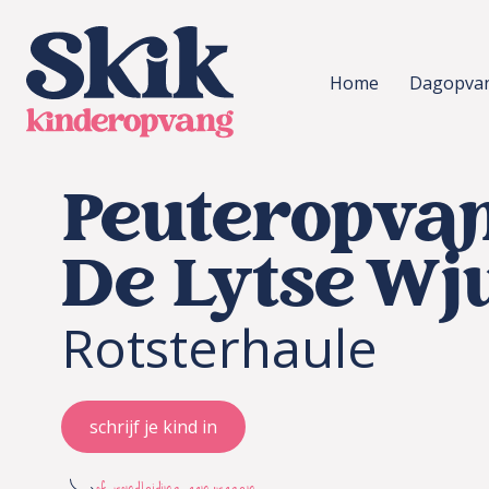
SKIK kinderopvang
Home
Dagopva
Peuteropva
De Lytse Wj
Rotsterhaule
schrijf je kind in