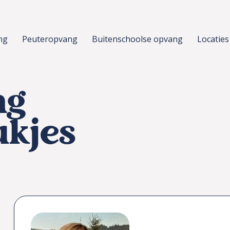
ng
Peuteropvang
Buitenschoolse opvang
Locaties
ng
ukjes