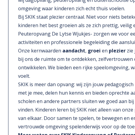
wij dagopvang, peuteropvang en buitenschoolse opva
omgeving waar kinderen zich echt thuis voelen.
Bij SKIK staat plezier centraal. Niet voor niets beteke
kinderen het best groeien als ze zich prettig, veilig 
Peuteropvang De Lytse Wjukjes- zorgen we voor ee
activiteiten en professionele begeleiding die aanslui
Onze kernwaarden
aandacht
,
groei
en
plezier
zie 
bij ons de ruimte om te ontdekken, zelfvertrouwen
ontwikkelen. We bieden een rijke speelomgeving, w
voelt.
SKIK is meer dan opvang: wij zijn jouw pedagogisc
met je mee, delen hun kennis en bieden oprechte 
scholen en andere partners sluiten we goed aan bij 
vinden. Kinderen leren bij SKIK niet alleen van onz
van elkaar. Door samen te spelen, te bewegen en erv
vertrouwde omgeving spelenderwijs voor op de to