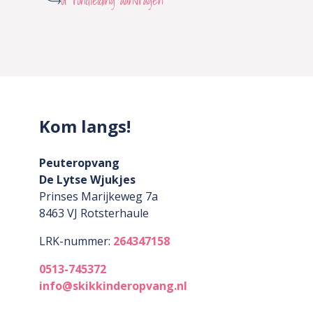
of rondleiding aanvragen
Kom langs!
Peuteropvang
De Lytse Wjukjes
Prinses Marijkeweg 7a
8463 VJ
Rotsterhaule
LRK-nummer:
264347158
0513-745372
info@skikkinderopvang.nl