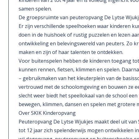
kinderen van 2 tot 4 jaar en is volledig ingericht v
samen spelen.
De groepsruimte van peuteropvang De Lytse Wjukjes i
Er zijn verschillende speelhoeken waar kinderen k
doen in de huishoek of rustig puzzelen en lezen aan
ontwikkeling en belevingswereld van peuters. Zo kri
maken en zijn of haar talenten te ontdekken.
Voor buitenspelen hebben de kinderen toegang tot 
kunnen rennen, fietsen, klimmen en spelen. Daarn
– gebruikmaken van het kleuterplein van de basissc
vertrouwd met de schoolomgeving en bouwen ze een
slecht weer biedt het speellokaal van de school een
bewegen, klimmen, dansen en spelen met grotere m
Over SKIK Kinderopvang
Peuteropvang De Lytse Wjukjes maakt deel uit van 
tot 12 jaar zich spelenderwijs mogen ontwikkelen i