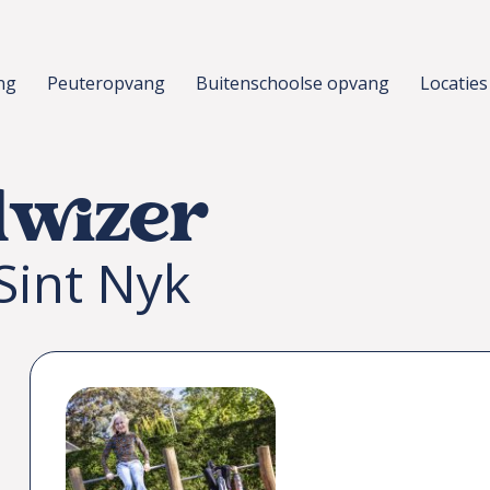
ng
Peuteropvang
Buitenschoolse opvang
Locaties
dwizer
Sint Nyk