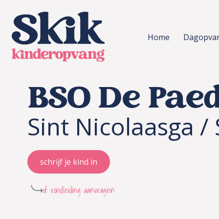
SKIK kinderopvang
Home
Dagopva
BSO De Pae
Sint Nicolaasga / 
schrijf je kind in
of rondleiding aanvragen