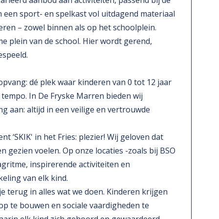
arieerd aanbod aan activiteiten, passend bij de
 een sport- en spelkast vol uitdagend materiaal
ren – zowel binnen als op het schoolplein.
e plein van de school. Hier wordt gerend,
espeeld.
opvang: dé plek waar kinderen van 0 tot 12 jaar
 tempo. In De Fryske Marren bieden wij
aan: altijd in een veilige en vertrouwde
nt ‘SKIK' in het Fries: plezier! Wij geloven dat
 en gezien voelen. Op onze locaties -zoals bij BSO
ritme, inspirerende activiteiten en
eling van elk kind.
je terug in alles wat we doen. Kinderen krijgen
 op te bouwen en sociale vaardigheden te