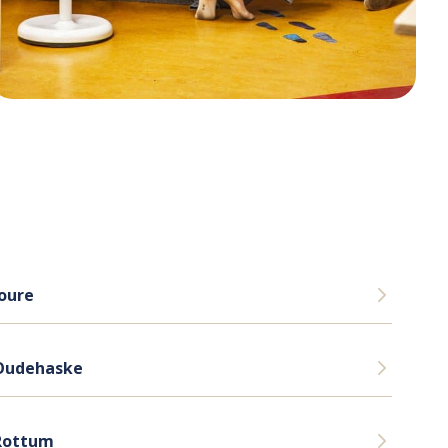
Joure
Oudehaske
Rottum