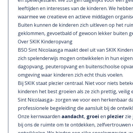
en spelletjestafel. We zorgen dagelijks voor een gev
leeftijden en interesses van de kinderen. We hebben
waarmee we creatieve en actieve middagen organise
Buiten kunnen de kinderen zich uitleven op het ruim
geklommen, gevoetbald of gewoon lekker buiten g
Over SKIK Kinderopvang
BSO Sint Nicolaasga maakt deel uit van SKIK Kinder
zich spelenderwijs mogen ontwikkelen in hun eigen
dagopvang, peuteropvang en buitenschoolse opvang 
omgeving waar kinderen zich echt thuis voelen.
Bij SKIK staat plezier centraal. Niet voor niets beteke
kinderen het best groeien als ze zich prettig, veilig
Sint Nicolaasga- zorgen we voor een herkenbaar dag
professionele begeleiding die aansluit bij de ontwikk
Onze kernwaarden
aandacht
,
groei
en
plezier
zie 
bij ons de ruimte om te ontdekken, zelfvertrouwen